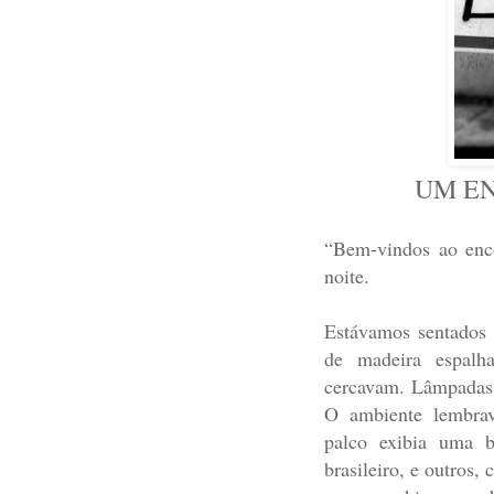
UM E
“Bem-vindos ao enco
noite.
Estávamos sentados n
de madeira espalh
cercavam. Lâmpadas 
O ambiente lembra
palco exibia uma b
brasileiro, e outros,