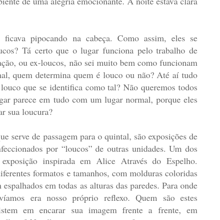
iente de uma alegria emocionante. A noite estava clara
a ficava pipocando na cabeça. Como assim, eles se
ucos? Tá certo que o lugar funciona pelo trabalho de
ação, ou ex-loucos, não sei muito bem como funcionam
inal, quem determina quem é louco ou não? Até aí tudo
louco que se identifica como tal? Não queremos todos
ugar parece em tudo com um lugar normal, porque eles
r sua loucura?
que serve de passagem para o quintal, são exposições de
nfeccionados por “loucos” de outras unidades. Um dos
 exposição inspirada em Alice Através do Espelho.
diferentes formatos e tamanhos, com molduras coloridas
 espalhados em todas as alturas das paredes. Para onde
íamos era nosso próprio reflexo. Quem são estes
istem em encarar sua imagem frente a frente, em