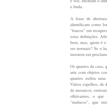
e voz, enchiam o amb
e linda.
A frase de abertur
identificam como lo
“loucos” em recuper
estas definições. Af
bem, mas, quem é o 
ser normais? Se o l
insistem em proclama
Os quartos da casa, 
arte com objetos co
quartos exibia uma
Vários espelhos, de 
de mosaicos, estavam
olhávamos, o que v
“malucos”, que ins