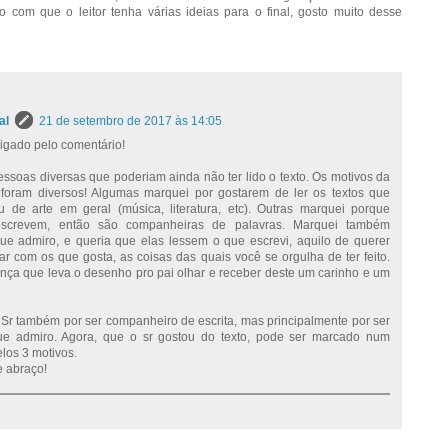
 com que o leitor tenha várias ideias para o final, gosto muito desse
al
21 de setembro de 2017 às 14:05
rigado pelo comentário!
ssoas diversas que poderiam ainda não ter lido o texto. Os motivos da
foram diversos! Algumas marquei por gostarem de ler os textos que
u de arte em geral (música, literatura, etc). Outras marquei porque
screvem, então são companheiras de palavras. Marquei também
ue admiro, e queria que elas lessem o que escrevi, aquilo de querer
ar com os que gosta, as coisas das quais você se orgulha de ter feito.
ança que leva o desenho pro pai olhar e receber deste um carinho e um
Sr também por ser companheiro de escrita, mas principalmente por ser
e admiro. Agora, que o sr gostou do texto, pode ser marcado num
los 3 motivos.
 abraço!