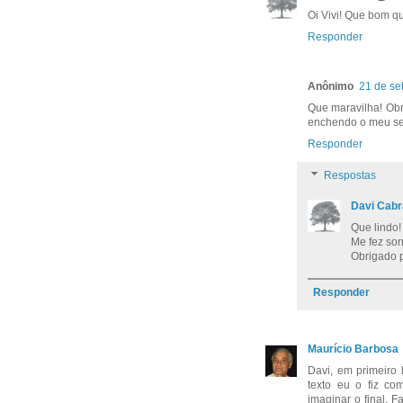
Oi Vivi! Que bom q
Responder
Anônimo
21 de se
Que maravilha! Obr
enchendo o meu ser
Responder
Respostas
Davi Cabr
Que lindo!
Me fez sor
Obrigado p
Responder
Maurício Barbosa
Davi, em primeiro
texto eu o fiz co
imaginar o final. 