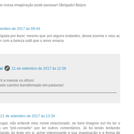
ue nossa imaginação pode passear! Obrigado! Beijos.
tembro de 2017 às 09:44
igada por fazer, mesmo que por alguns instantes, desse poema o meu ar,
 com a beleza sutil que o amor emana.
al
21 de setembro de 2017 às 11:58
rir e marear os olhos!
elo carinho transformado em palavras!
21 de setembro de 2017 às 13:34
 lugar, não entendi meu nome relacionado, se bem imagino eu! Ao ler o
m um “pré-conseito” por ler outros comentários. Já fui lendo tentando
Falando do texto em si, achei interessante a sua imaginação e a forma de