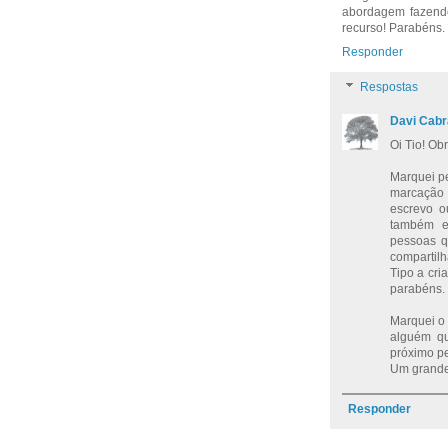
abordagem fazendo
recurso! Parabéns.
Responder
Respostas
Davi Cabr
Oi Tio! Ob
Marquei pe
marcação 
escrevo o
também e
pessoas q
compartilh
Tipo a cri
parabéns.
Marquei o 
alguém qu
próximo pe
Um grande
Responder