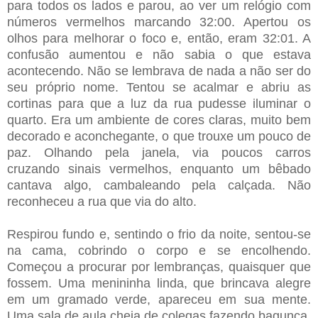
para todos os lados e parou, ao ver um relógio com
números vermelhos marcando 32:00. Apertou os
olhos para melhorar o foco e, então, eram 32:01. A
confusão aumentou e não sabia o que estava
acontecendo. Não se lembrava de nada a não ser do
seu próprio nome. Tentou se acalmar e abriu as
cortinas para que a luz da rua pudesse iluminar o
quarto. Era um ambiente de cores claras, muito bem
decorado e aconchegante, o que trouxe um pouco de
paz. Olhando pela janela, via poucos carros
cruzando sinais vermelhos, enquanto um bêbado
cantava algo, cambaleando pela calçada. Não
reconheceu a rua que via do alto.
Respirou fundo e, sentindo o frio da noite, sentou-se
na cama, cobrindo o corpo e se encolhendo.
Começou a procurar por lembranças, quaisquer que
fossem. Uma menininha linda, que brincava alegre
em um gramado verde, apareceu em sua mente.
Uma sala de aula cheia de colegas fazendo bagunça,